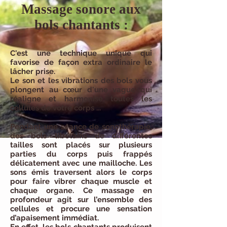
Massage sonore aux
bols chantants :
C'est une technique unique qui
favorise de façon extra ordinaire le
lâcher prise.
Le son et les vibrations des bols vous
plongent au cœur d'une vague qui
réaligne et harmonise toutes les
cellules de votre corps ...
Pendant une séance de sonothérapie,
des bols tibétains de différentes
tailles sont placés sur plusieurs
parties du corps puis frappés
délicatement avec une mailloche. Les
sons émis traversent alors le corps
pour faire vibrer chaque muscle et
chaque organe. Ce massage en
profondeur agit sur l’ensemble des
cellules et procure une sensation
d’apaisement immédiat.