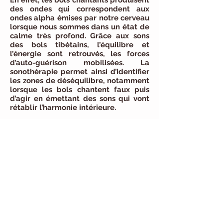
En effet, les bols chantants produisent
des ondes qui correspondent aux
ondes alpha émises par notre cerveau
lorsque nous sommes dans un état de
calme très profond. Grâce aux sons
des bols tibétains, l’équilibre et
l’énergie sont retrouvés, les forces
d’auto-guérison mobilisées. La
sonothérapie permet ainsi d’identifier
les zones de déséquilibre, notamment
lorsque les bols chantent faux puis
d’agir en émettant des sons qui vont
rétablir l’harmonie intérieure.
Durée : 1h
Tarif : 65
euros
Les bienfaits du bol tibétain