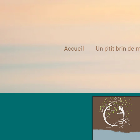
Accueil
Un p'tit brin de m