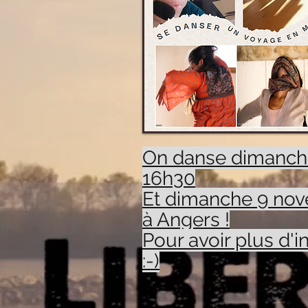
On danse dimanche
16h30
Et dimanche 9 nov
à Angers !
Pour avoir plus d'
:-)