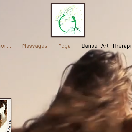
oi ...
Massages
Yoga
Danse -Art -Thérapi